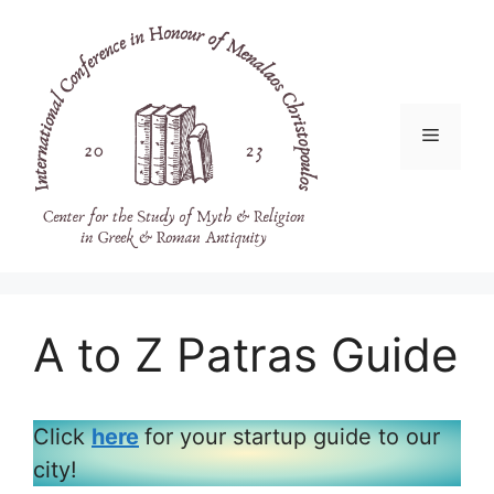
Μετάβαση
σε
περιεχόμενο
Μενού
A to Z Patras Guide
Click
here
for your startup guide to our
city!